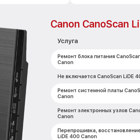
Canon CanoScan L
Услуга
Ремонт блока питания CanoScan
Canon
Не включается CanoScan LiDE 4
Ремонт системной платы CanoS
Canon
Ремонт электронных узлов Cano
Canon
Перепрошивка, восстановлени
LiDE 400 Canon