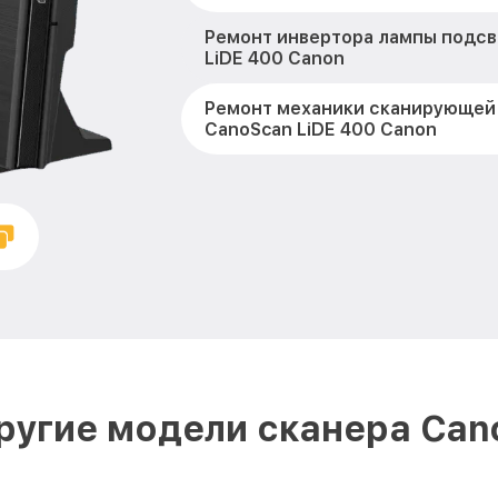
Ремонт инвертора лампы подсв
LiDE 400 Canon
Ремонт механики сканирующей
CanoScan LiDE 400 Canon
Грязная печать CanoScan LiDE 
Не захватывает бумагу CanoSca
Canon
Зажевывает бумагу CanoScan L
Не видит бумагу CanoScan LiDE
Переполнен абсорбер CanoScan
ругие модели сканера Can
Canon
Скрипит, трещит CanoScan LiDE