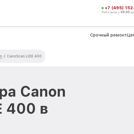
+7 (495) 152
Работаем с
09:00
д
Срочный ремонт
Це
n
/
CanoScan LiDE 400
ра Canon
 400 в