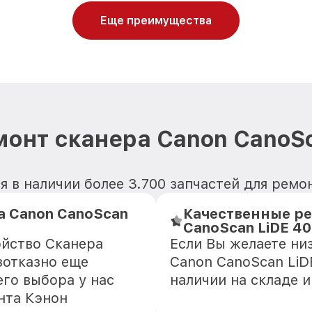
Еще преимущества
монт сканера Canon CanoSc
 в наличии более 3.700 запчастей для ремо
а Canon CanoScan
Качественные ре
CanoScan LiDE 4
ойство Сканера
Если Вы желаете ни
зотказно еще
Canon CanoScan LiDE
го выбора у нас
наличии на складе 
нта Кэнон